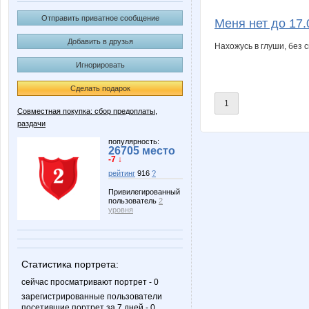
Koshkakrol
Lenic
Отправить приватное сообщение
Меня нет до 17.
Добавить в друзья
Нахожусь в глуши, без с
Игнорировать
Ocelot
PRE$
Сделать подарок
1
Совместная покупка: сбор предоплаты,
раздачи
adelnn
cetcet
популярность:
26705 место
-7 ↓
рейтинг
916
?
kys1977
la-Belle
Привилегированный
пользователь
2
уровня
taniti
u_Nick
Статистика портрета:
сейчас просматривают портрет - 0
зарегистрированные пользователи
посетившие портрет за 7 дней - 0