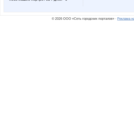
ДЖОЙС71
Флор
© 2026 ООО «Сеть городских порталов» ·
Реклама н
Мария Лакшери
Мерз
Тюня
Тави Ту